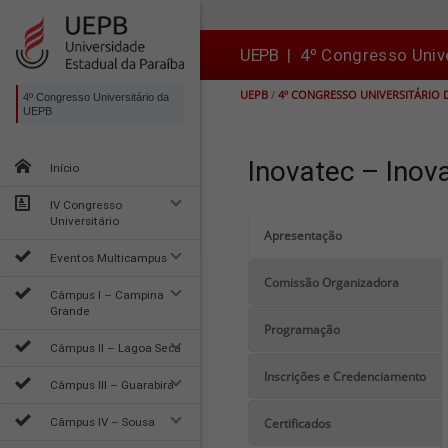
Ir
Ir
Ir
Ir
para
para
para
para
o
o
a
o

UEPB
|
4º Congresso Univ
conteúdo
menu
busca
rodapé
UEPB
/
4º CONGRESSO UNIVERSITÁRIO 
4º Congresso Universitário da
UEPB
Inovatec – Inov
Início
IV Congresso
Universitário
Apresentação
Eventos Multicampus
Comissão Organizadora
Câmpus I – Campina
Grande
Programação
Câmpus II – Lagoa Seca
Inscrições e Credenciamento
Câmpus III – Guarabira
Câmpus IV – Sousa
Certificados