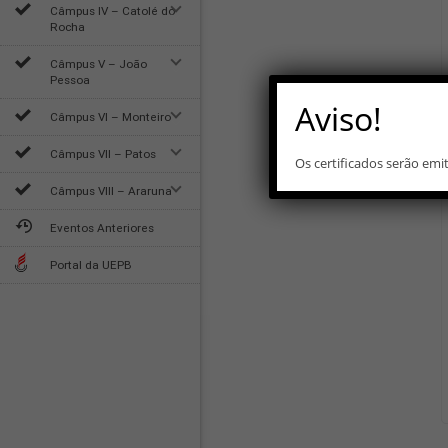
Câmpus IV – Catolé do
Rocha
Câmpus V – João
Pessoa
Aviso!
Câmpus VI – Monteiro
Câmpus VII – Patos
Os certificados serão em
Câmpus VIII – Araruna
Eventos Anteriores
Portal da UEPB