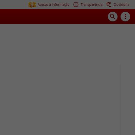
Acesso à Informação
Transparência
Ouvidoria
search
more_vert