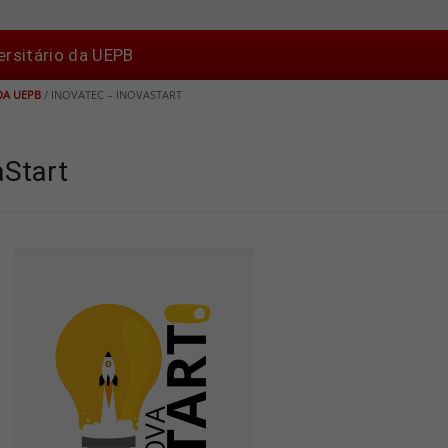
ersitário da UEPB
DA UEPB
/
INOVATEC – INOVASTART
aStart