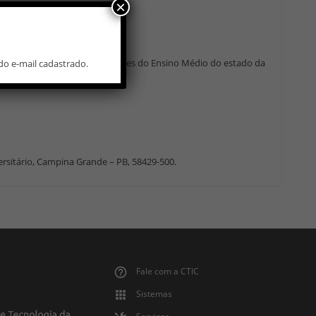
×
 stand/biombo para os estudantes do Ensino Médio do estado da
do e-mail cadastrado.
versitário, Campina Grande – PB, 58429-500.
Fale com a CTIC
Sistemas