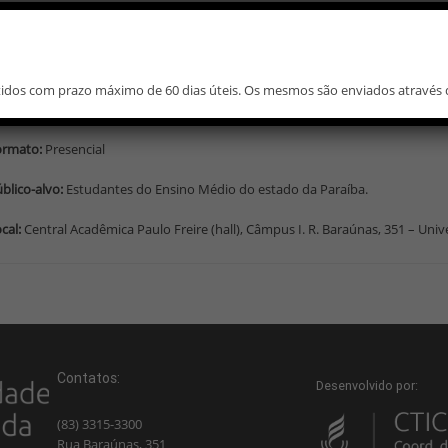
mática:
Exposição das atividades dos cursos de graduação da UEPB.
posição das atividades dos cursos de graduação da instituição através de
itidos com prazo máximo de 60 dias úteis. Os mesmos são enviados através 
raíba.
ormato:
Presencial
blico-alvo:
Estudantes do Ensino Médio do estado da Paraíba.
cal:
Central Acadêmica Paulo Freire (hall), Câmpus I. R. Baraúnas, 351 – Uni
Contatos:
Desenvolvido por:
(83) 3315-3300
Rua Baraúnas, 351