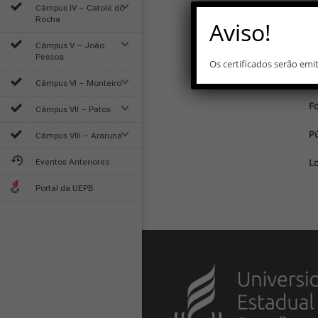
Câmpus IV – Catolé do
Rocha
Aviso!
Te
Câmpus V – João
Pessoa
Ex
Os certificados serão em
Pa
Câmpus VI – Monteiro
F
Câmpus VII – Patos
Pú
Câmpus VIII – Araruna
Lo
Eventos Anteriores
Portal da UEPB