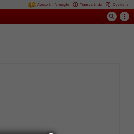
Acesso à Informação
Transparência
Ouvidoria
search
more_vert