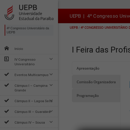
Ir
Ir
Ir
Ir
para
para
para
para
o
o
a
o

UEPB
|
4º Congresso Univ
conteúdo
menu
busca
rodapé
UEPB
/
4º CONGRESSO UNIVERSITÁRIO 
4º Congresso Universitário da
UEPB
I Feira das Pro
Início
IV Congresso
Universitário
Apresentação
Eventos Multicampus
Comissão Organizadora
Câmpus I – Campina
Grande
Programação
Câmpus II – Lagoa Seca
Câmpus III – Guarabira
Câmpus IV – Sousa