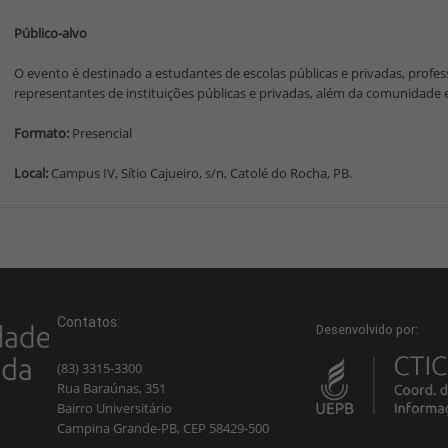
Público-alvo
O evento é destinado a estudantes de escolas públicas e privadas, profess
representantes de instituições públicas e privadas, além da comunidade 
Formato:
Presencial
Local:
Campus IV, Sítio Cajueiro, s/n, Catolé do Rocha, PB.
Contatos:
Desenvolvido por:
(83) 3315-3300
Rua Baraúnas, 351
Bairro Universitário
Campina Grande-PB, CEP 58429-500