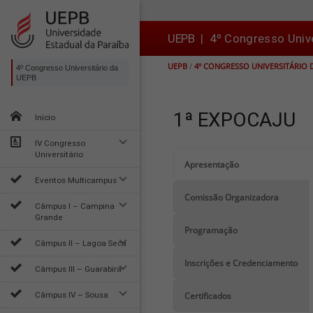
Ir
Ir
Ir
Ir
para
para
para
para
o
o
a
o

UEPB
|
4º Congresso Univ
conteúdo
menu
busca
rodapé
UEPB
/
4º CONGRESSO UNIVERSITÁRIO 
4º Congresso Universitário da
UEPB
1ª EXPOCAJU
Início
IV Congresso
Universitário
Apresentação
Eventos Multicampus
Comissão Organizadora
Câmpus I – Campina
Grande
Programação
Câmpus II – Lagoa Seca
Inscrições e Credenciamento
Câmpus III – Guarabira
Câmpus IV – Sousa
Certificados