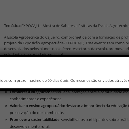
Temática:
EXPOCAJU – Mostra de Saberes e Práticas da Escola Agrotécnica
A Escola Agrotécnica do Cajueiro, comprometida com a formação de profis
projeto da Exposição Agropecuária (EXPOCAJU). Este evento tem como prin
desenvolvidos pelos alunos nos diferentes setores da escola, promovendo
estudantes e a sociedade em geral.
Objetivos
Divulgar projetos e práticas:
apresentar os experimentos, projetos e p
itidos com prazo máximo de 60 dias úteis. Os mesmos são enviados através 
escola, evidenciando o conhecimento aplicado e as inovações realizad
Fortalecer a integração:
estimular a interação entre a comunidade esco
conhecimentos e experiências.
Valorizar o ensino agropecuário:
destacar a importância da educação t
preservação do meio ambiente.
Promover a sustentabilidade:
sensibilizar os participantes sobre prát
desenvolvimento rural.