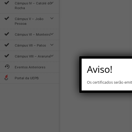
Câmpus IV – Catolé do
Rocha
Câmpus V – João
Pessoa
Câmpus VI – Monteiro
Câmpus VII – Patos
Câmpus VIII – Araruna
Aviso!
Eventos Anteriores
Portal da UEPB
Os certificados serão em