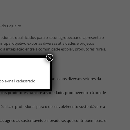
 do Cajueiro
sionais qualificados para o setor agropecuário, apresenta o
cipal objetivo expor as diversas atividades e projetos
 a integração entre a comunidade escolar, produtores rurais,
×
ráticas desenvolvidos pelos alunos nos diversos setores da
do e-mail cadastrado.
as.
lar, produtores rurais, e a sociedade, promovendo a troca de
écnica e profissional para o desenvolvimento sustentável e a
icas agrícolas sustentáveis e inovadoras que contribuem para o