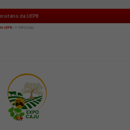
ersitário da UEPB
DA UEPB
/
1ª EXPOCAJU