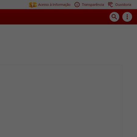
Acesso à Informação
Transparência
Ouvidoria
search
more_vert